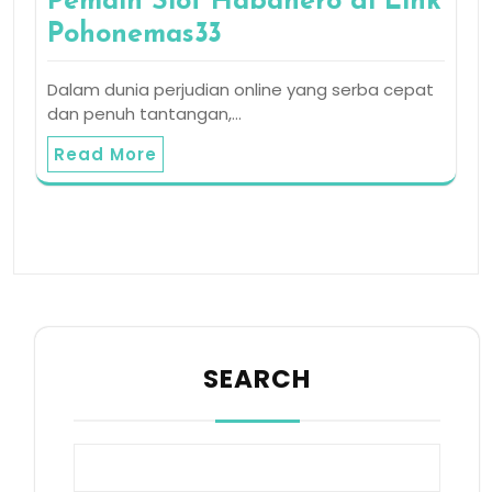
Pemain Slot Habanero di Link
Pohonemas33
Dalam dunia perjudian online yang serba cepat
dan penuh tantangan,…
Read More
SEARCH