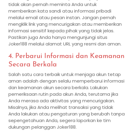
tidak akan pernah meminta Anda untuk
memberikan kata sandi atau informasi pribadi
melalui email atau pesan instan. Jangan pernah
mengklik link yang mencurigakan atau memberikan
informasi sensitif kepada pihak yang tidak jelas.
Pastikan juga Anda hanya mengunjungi situs
Joker188 melalui alamat URL yang resmi dan aman.
4. Perbarui Informasi dan Keamanan
Secara Berkala
Salah satu cara terbaik untuk menjaga akun tetap
aman adalah dengan selalu memperbarui informasi
dan keamanan akun secara berkala. Lakukan
pemeriksaan rutin pada akun Anda, terutama jika
Anda merasa ada aktivitas yang mencurigakan.
Misalnya, jika Anda melihat transaksi yang tidak
Anda lakukan atau pengaturan yang berubah tanpa
sepengetahuan Anda, segera laporkan ke tim
dukungan pelanggan Joker188.