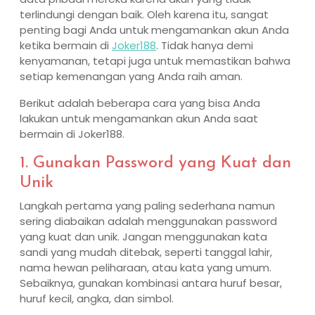
terlindungi dengan baik. Oleh karena itu, sangat
penting bagi Anda untuk mengamankan akun Anda
ketika bermain di
Joker188
. Tidak hanya demi
kenyamanan, tetapi juga untuk memastikan bahwa
setiap kemenangan yang Anda raih aman.
Berikut adalah beberapa cara yang bisa Anda
lakukan untuk mengamankan akun Anda saat
bermain di Joker188.
1. Gunakan Password yang Kuat dan
Unik
Langkah pertama yang paling sederhana namun
sering diabaikan adalah menggunakan password
yang kuat dan unik. Jangan menggunakan kata
sandi yang mudah ditebak, seperti tanggal lahir,
nama hewan peliharaan, atau kata yang umum.
Sebaiknya, gunakan kombinasi antara huruf besar,
huruf kecil, angka, dan simbol.