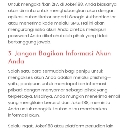
Untuk mengaktifkan 2FA di Joker188, Anda biasanya
akan diminta untuk menghubungkan akun dengan
aplikasi autentikator seperti Google Authenticator
atau menerima kode melalui SMS. Hal ini akan
mengurangi risiko akun Anda diretas meskipun
password Anda diketahui oleh pihak yang tidak
bertanggung jawab.
3. Jangan Bagikan Informasi Akun
Anda
Salah satu cara termudah bagi penipu untuk
mengakses akun Anda adalah melalui phishing—
yaitu, penipuan untuk mendapatkan informasi
pribadi dengan menyamar sebagai pihak yang
terpercaya. Misalnya, Anda mungkin menerima email
yang mengklaim berasal dari Joker188, meminta
Anda untuk mengklik tautan atau memberikan
informasi akun.
Selalu ingat, Joker188 atau platform perjudian lain