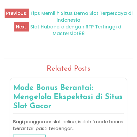
Previous:
Tips Memilih Situs Demo Slot Terpercaya di
Post
Indonesia
navigation
Next:
Slot Habanero dengan RTP Tertinggi di
Masterslot88
Related Posts
Mode Bonus Berantai:
Mengelola Ekspektasi di Situs
Slot Gacor
Bagi penggemar slot online, istilah “mode bonus
berantai” pasti terdengar…