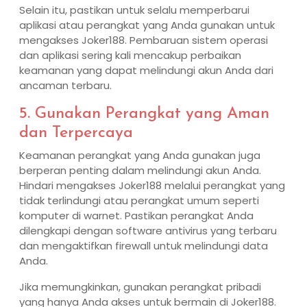
Selain itu, pastikan untuk selalu memperbarui
aplikasi atau perangkat yang Anda gunakan untuk
mengakses Joker188. Pembaruan sistem operasi
dan aplikasi sering kali mencakup perbaikan
keamanan yang dapat melindungi akun Anda dari
ancaman terbaru.
5. Gunakan Perangkat yang Aman
dan Terpercaya
Keamanan perangkat yang Anda gunakan juga
berperan penting dalam melindungi akun Anda.
Hindari mengakses Joker188 melalui perangkat yang
tidak terlindungi atau perangkat umum seperti
komputer di warnet. Pastikan perangkat Anda
dilengkapi dengan software antivirus yang terbaru
dan mengaktifkan firewall untuk melindungi data
Anda.
Jika memungkinkan, gunakan perangkat pribadi
yang hanya Anda akses untuk bermain di Joker188.