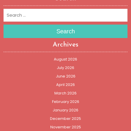
Search
Archives
August 2026
July 2026
June 2026
April 2026
March 2026
February 2026
January 2026
December 2025
November 2025