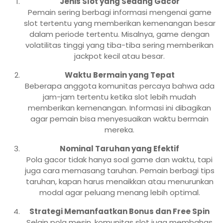
Jenis Slot yang Sedang Gacor
Pemain sering berbagi informasi mengenai game
slot tertentu yang memberikan kemenangan besar
dalam periode tertentu. Misalnya, game dengan
volatilitas tinggi yang tiba-tiba sering memberikan
jackpot kecil atau besar.
Waktu Bermain yang Tepat
Beberapa anggota komunitas percaya bahwa ada
jam-jam tertentu ketika slot lebih mudah
memberikan kemenangan. Informasi ini dibagikan
agar pemain bisa menyesuaikan waktu bermain
mereka.
Nominal Taruhan yang Efektif
Pola gacor tidak hanya soal game dan waktu, tapi
juga cara memasang taruhan. Pemain berbagi tips
taruhan, kapan harus menaikkan atau menurunkan
modal agar peluang menang lebih optimal.
Strategi Memanfaatkan Bonus dan Free Spin
Selain pola mesin, komunitas slot juga membahas