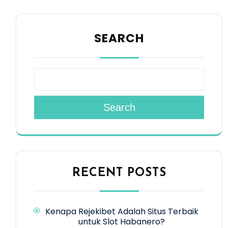
SEARCH
Search
RECENT POSTS
Kenapa Rejekibet Adalah Situs Terbaik
untuk Slot Habanero?