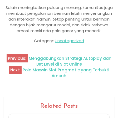
Selain meningkatkan peluang menang, komunitas juga
membuat pengalaman bermain lebih menyenangkan
dan interaktif. Namun, tetap penting untuk bermain
dengan bijak, mengatur modal, dan tidak terbawa
emosi, meski ada pola gacor yang menarik.
Category:
Uncategorized
Previous:
Menggabungkan Strategi Autoplay dan
Post
Bet Level di Slot Online
navigation
Next:
Pola Maxwin Slot Pragmatic yang Terbukti
Ampuh
Related Posts