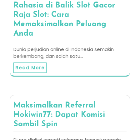
Rahasia di Balik Slot Gacor
Raja Slot: Cara
Memaksimalkan Peluang
Anda
Dunia perjudian online di Indonesia semakin
berkembang, dan salah satu…
Read More
Maksimalkan Referral
Hokiwin77: Dapat Komisi
Sambil Spin
Di era digital seperti sekarang, banyak pemain