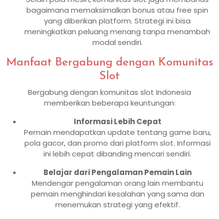
bagaimana memaksimalkan bonus atau free spin
yang diberikan platform. Strategi ini bisa
meningkatkan peluang menang tanpa menambah
modal sendiri.
Manfaat Bergabung dengan Komunitas
Slot
Bergabung dengan komunitas slot Indonesia
memberikan beberapa keuntungan:
Informasi Lebih Cepat
Pemain mendapatkan update tentang game baru,
pola gacor, dan promo dari platform slot. Informasi
ini lebih cepat dibanding mencari sendiri.
Belajar dari Pengalaman Pemain Lain
Mendengar pengalaman orang lain membantu
pemain menghindari kesalahan yang sama dan
menemukan strategi yang efektif.