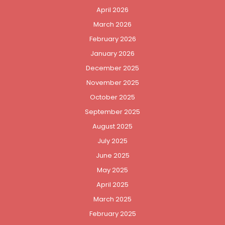
April 2026
March 2026
February 2026
January 2026
December 2025
November 2025
October 2025
September 2025
August 2025
July 2025
June 2025
May 2025
April 2025
March 2025
February 2025