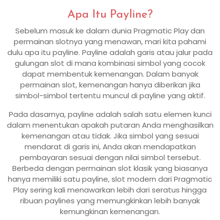
Apa Itu Payline?
Sebelum masuk ke dalam dunia Pragmatic Play dan
permainan slotnya yang menawan, mari kita pahami
dulu apa itu payline. Payline adalah garis atau jalur pada
gulungan slot di mana kombinasi simbol yang cocok
dapat membentuk kemenangan. Dalam banyak
permainan slot, kemenangan hanya diberikan jika
simbol-simbol tertentu muncul di payline yang aktif.
Pada dasarnya, payline adalah salah satu elemen kunci
dalam menentukan apakah putaran Anda menghasilkan
kemenangan atau tidak. Jika simbol yang sesuai
mendarat di garis ini, Anda akan mendapatkan
pembayaran sesuai dengan nilai simbol tersebut.
Berbeda dengan permainan slot klasik yang biasanya
hanya memiliki satu payline, slot modern dari Pragmatic
Play sering kali menawarkan lebih dari seratus hingga
ribuan paylines yang memungkinkan lebih banyak
kemungkinan kemenangan.