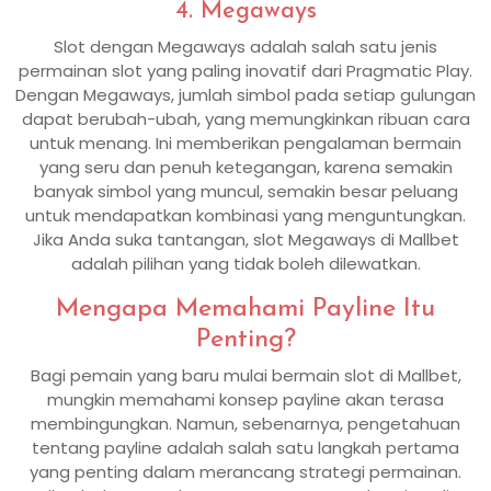
4. Megaways
Slot dengan Megaways adalah salah satu jenis
permainan slot yang paling inovatif dari Pragmatic Play.
Dengan Megaways, jumlah simbol pada setiap gulungan
dapat berubah-ubah, yang memungkinkan ribuan cara
untuk menang. Ini memberikan pengalaman bermain
yang seru dan penuh ketegangan, karena semakin
banyak simbol yang muncul, semakin besar peluang
untuk mendapatkan kombinasi yang menguntungkan.
Jika Anda suka tantangan, slot Megaways di Mallbet
adalah pilihan yang tidak boleh dilewatkan.
Mengapa Memahami Payline Itu
Penting?
Bagi pemain yang baru mulai bermain slot di Mallbet,
mungkin memahami konsep payline akan terasa
membingungkan. Namun, sebenarnya, pengetahuan
tentang payline adalah salah satu langkah pertama
yang penting dalam merancang strategi permainan.