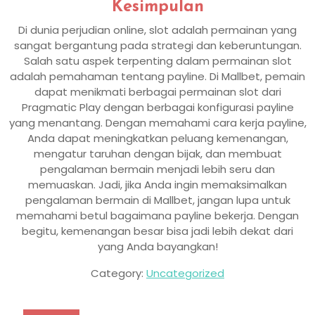
Kesimpulan
Di dunia perjudian online, slot adalah permainan yang
sangat bergantung pada strategi dan keberuntungan.
Salah satu aspek terpenting dalam permainan slot
adalah pemahaman tentang payline. Di Mallbet, pemain
dapat menikmati berbagai permainan slot dari
Pragmatic Play dengan berbagai konfigurasi payline
yang menantang. Dengan memahami cara kerja payline,
Anda dapat meningkatkan peluang kemenangan,
mengatur taruhan dengan bijak, dan membuat
pengalaman bermain menjadi lebih seru dan
memuaskan. Jadi, jika Anda ingin memaksimalkan
pengalaman bermain di Mallbet, jangan lupa untuk
memahami betul bagaimana payline bekerja. Dengan
begitu, kemenangan besar bisa jadi lebih dekat dari
yang Anda bayangkan!
Category:
Uncategorized