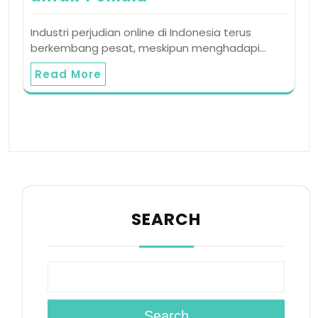
Industri perjudian online di Indonesia terus
berkembang pesat, meskipun menghadapi…
Read More
SEARCH
Search