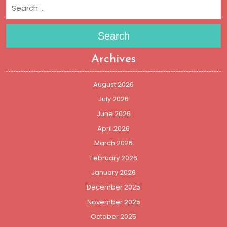
Search
Archives
August 2026
July 2026
June 2026
April 2026
March 2026
February 2026
January 2026
December 2025
November 2025
October 2025