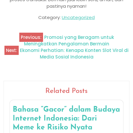
pastinya nyaman!
Category:
Uncategorized
Previous:
Promosi yang Beragam untuk
Post
Meningkatkan Pengalaman Bermain
navigation
Next:
Ekonomi Perhatian: Kenapa Konten Slot Viral di
Media Sosial Indonesia
Related Posts
Bahasa “Gacor” dalam Budaya
Internet Indonesia: Dari
Meme ke Risiko Nyata