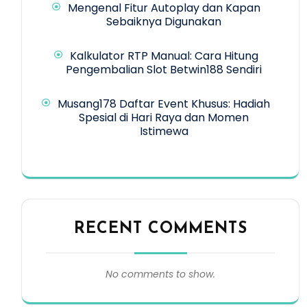
Mengenal Fitur Autoplay dan Kapan
Sebaiknya Digunakan
Kalkulator RTP Manual: Cara Hitung
Pengembalian Slot Betwin188 Sendiri
Musang178 Daftar Event Khusus: Hadiah
Spesial di Hari Raya dan Momen
Istimewa
RECENT COMMENTS
No comments to show.