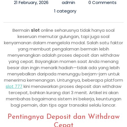
21 February, 2026
admin
0 Comments
1 category
Bermain
slot
online seharusnya tidak hanya soal
keseruan memutar gulungan, tapi juga soal
kenyamanan dalam mengelola modal. Salah satu faktor
yang membuat pengalaman bermain lebih
menyenangkan adalah proses deposit dan withdraw
yang cepat. Bayangkan momen saat Anda menang
besar dan ingin menarik hadiah—tidak ada yang lebih
menyebalkan daripada menunggu berjam-jam untuk
menerima kemenangan. Untungnya, beberapa platform
slot 777
kini menawarkan proses deposit dan withdraw
tercepat, bahkan kurang dari 3 menit. Artikel ini akan
membahas bagaimana sistem ini bekerja, keuntungan
bagi pemain, dan tips agar transaksi selalu lancar.
Pentingnya Deposit dan Withdraw
Cepat