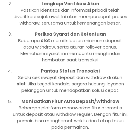
Lengkapi Verifikasi Akun
Pastikan identitas dan informasi pribadi telah
diverifikasi sejak awal. Ini akan mempercepat proses
withdraw, terutama untuk kemenangan besar.
Periksa Syarat dan Ketentuan
Beberapa
slot
memiliki batas minimum deposit
atau withdraw, serta aturan rollover bonus.
Memahami syarat ini membantu menghindari
hambatan saat transaksi.
Pantau Status Transaksi
Selalu cek riwayat deposit dan withdraw di akun
slot
. Jika terjadi kendala, segera hubungi layanan
pelanggan untuk mendapatkan solusi cepat.
Manfaatkan Fitur Auto Deposit/Withdraw
Beberapa platform menawarkan fitur otomatis
untuk deposit atau withdraw reguler. Dengan fitur ini,
pemain bisa menghemat waktu dan tetap fokus
pada permainan.