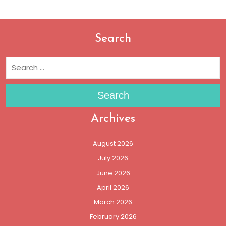
Search
Search
Archives
August 2026
July 2026
June 2026
April 2026
March 2026
February 2026