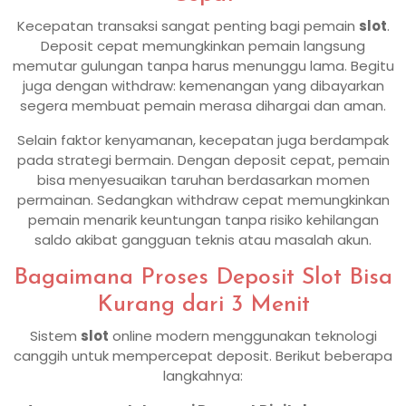
Kecepatan transaksi sangat penting bagi pemain
slot
.
Deposit cepat memungkinkan pemain langsung
memutar gulungan tanpa harus menunggu lama. Begitu
juga dengan withdraw: kemenangan yang dibayarkan
segera membuat pemain merasa dihargai dan aman.
Selain faktor kenyamanan, kecepatan juga berdampak
pada strategi bermain. Dengan deposit cepat, pemain
bisa menyesuaikan taruhan berdasarkan momen
permainan. Sedangkan withdraw cepat memungkinkan
pemain menarik keuntungan tanpa risiko kehilangan
saldo akibat gangguan teknis atau masalah akun.
Bagaimana Proses Deposit Slot Bisa
Kurang dari 3 Menit
Sistem
slot
online modern menggunakan teknologi
canggih untuk mempercepat deposit. Berikut beberapa
langkahnya: