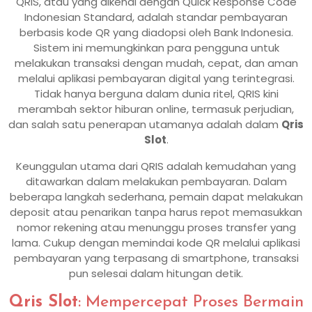
QRIS, atau yang dikenal dengan Quick Response Code
Indonesian Standard, adalah standar pembayaran
berbasis kode QR yang diadopsi oleh Bank Indonesia.
Sistem ini memungkinkan para pengguna untuk
melakukan transaksi dengan mudah, cepat, dan aman
melalui aplikasi pembayaran digital yang terintegrasi.
Tidak hanya berguna dalam dunia ritel, QRIS kini
merambah sektor hiburan online, termasuk perjudian,
dan salah satu penerapan utamanya adalah dalam
Qris
Slot
.
Keunggulan utama dari QRIS adalah kemudahan yang
ditawarkan dalam melakukan pembayaran. Dalam
beberapa langkah sederhana, pemain dapat melakukan
deposit atau penarikan tanpa harus repot memasukkan
nomor rekening atau menunggu proses transfer yang
lama. Cukup dengan memindai kode QR melalui aplikasi
pembayaran yang terpasang di smartphone, transaksi
pun selesai dalam hitungan detik.
Qris Slot
: Mempercepat Proses Bermain