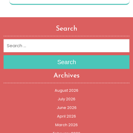
Search
Search
Archives
August 2026
July 2026
June 2026
April 2026
March 2026