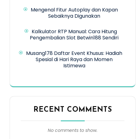
Mengenal Fitur Autoplay dan Kapan
Sebaiknya Digunakan
Kalkulator RTP Manual: Cara Hitung
Pengembalian Slot Betwin188 Sendiri
Musang178 Daftar Event Khusus: Hadiah
Spesial di Hari Raya dan Momen
Istimewa
RECENT COMMENTS
No comments to show.