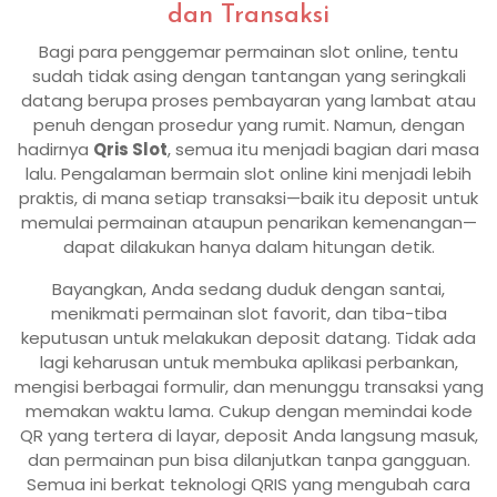
dan Transaksi
Bagi para penggemar permainan slot online, tentu
sudah tidak asing dengan tantangan yang seringkali
datang berupa proses pembayaran yang lambat atau
penuh dengan prosedur yang rumit. Namun, dengan
hadirnya
Qris Slot
, semua itu menjadi bagian dari masa
lalu. Pengalaman bermain slot online kini menjadi lebih
praktis, di mana setiap transaksi—baik itu deposit untuk
memulai permainan ataupun penarikan kemenangan—
dapat dilakukan hanya dalam hitungan detik.
Bayangkan, Anda sedang duduk dengan santai,
menikmati permainan slot favorit, dan tiba-tiba
keputusan untuk melakukan deposit datang. Tidak ada
lagi keharusan untuk membuka aplikasi perbankan,
mengisi berbagai formulir, dan menunggu transaksi yang
memakan waktu lama. Cukup dengan memindai kode
QR yang tertera di layar, deposit Anda langsung masuk,
dan permainan pun bisa dilanjutkan tanpa gangguan.
Semua ini berkat teknologi QRIS yang mengubah cara