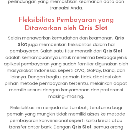
perlindungan yang memastikan keamanan data dan
transaksi Anda.
Fleksibilitas Pembayaran yang
Ditawarkan oleh
Qris Slot
Selain menawarkan kemudahan dan keamanan,
Qris
Slot
juga memberikan fleksibilitas dalam hal
pembayaran. Salah satu fitur menarik dari
Qris Slot
adalah kemampuannya untuk menerima berbagai jenis
aplikasi pembayaran yang sudah familiar digunakan oleh
masyarakat Indonesia, seperti OVO, GoPay, Dana, dan
lainnya. Dengan begitu, pemain tidak dibatasi oleh
pilihan metode pembayaran tertentu, melainkan dapat
memilih sesuai dengan kenyamanan dan preferensi
masing-masing.
Fleksibilitas ini menjadi nilai tambah, terutama bagi
pemain yang mungkin tidak memiliki akses ke metode
pembayaran konvensional seperti kartu kredit atau
transfer antar bank. Dengan
Qris Slot
, semua orang