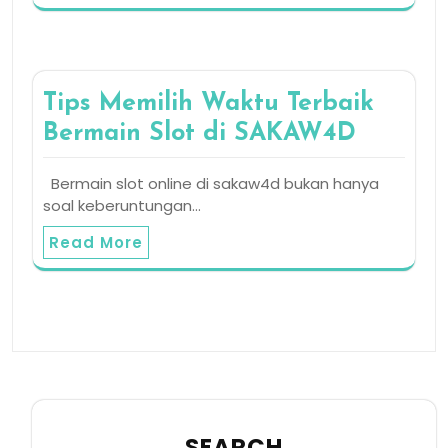
Tips Memilih Waktu Terbaik
Bermain Slot di SAKAW4D
Bermain slot online di sakaw4d bukan hanya
soal keberuntungan…
Read More
SEARCH