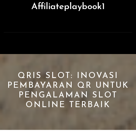
Skip
Affiliateplaybook1
to
content
Open
Button
QRIS SLOT: INOVASI
PEMBAYARAN QR UNTUK
PENGALAMAN SLOT
ONLINE TERBAIK