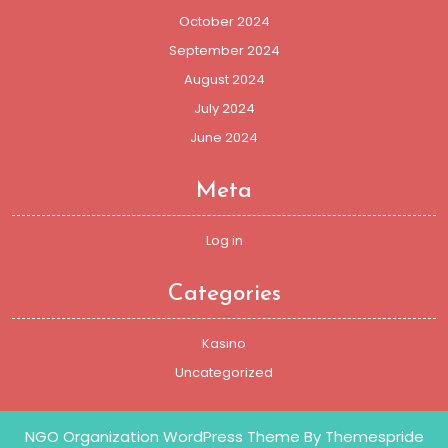
October 2024
September 2024
August 2024
July 2024
June 2024
Meta
Log in
Categories
Kasino
Uncategorized
NGO Organization WordPress Theme
By Themespride