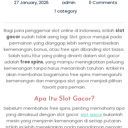
27 January, 2026
admin
0 Comments
1 category
Bagi para penggemar slot online di Indonesia, istilah
slot
gacor
sudah tidak asing lagi. Slot gacor merujuk pada
permainan yang dianggap lebih sering memberikan
kemenangan, bonus, atau free spin dibanding slot biasa.
Salah satu fitur yang paling dinanti dalam slot gacor
adalah
free spins
, yang mampu meningkatkan peluang
kemenangan tanpa harus menambah taruhan. Artikel ini
akan membahas bagaimana free spins memengaruhi
kemenangan dan mengapa slot gacor menjadi pilihan
favorit para pemain.
Apa Itu Slot Gacor?
Sebelum membahas free spins, penting memahami apa
yang dimaksud dengan slot gacor.
slot gacor
bukanlah
mesin yang menjamin kemenangan di setiap putaran.
Istilah ini lebih menekankan pada pengalaman pemain: