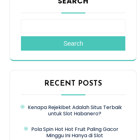
SEARCH
Search
RECENT POSTS
Kenapa Rejekibet Adalah Situs Terbaik
untuk Slot Habanero?
Pola Spin Hot Hot Fruit Paling Gacor
Minggu Ini Hanya di Slot