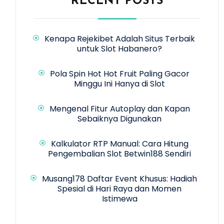
RECENT POSTS
Kenapa Rejekibet Adalah Situs Terbaik
untuk Slot Habanero?
Pola Spin Hot Hot Fruit Paling Gacor
Minggu Ini Hanya di Slot
Mengenal Fitur Autoplay dan Kapan
Sebaiknya Digunakan
Kalkulator RTP Manual: Cara Hitung
Pengembalian Slot Betwin188 Sendiri
Musang178 Daftar Event Khusus: Hadiah
Spesial di Hari Raya dan Momen
Istimewa