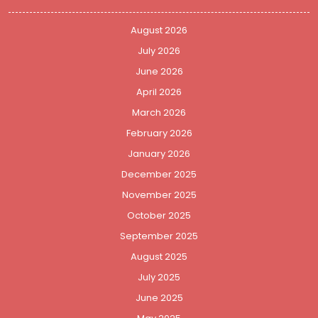
August 2026
July 2026
June 2026
April 2026
March 2026
February 2026
January 2026
December 2025
November 2025
October 2025
September 2025
August 2025
July 2025
June 2025