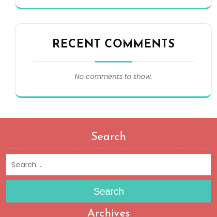
RECENT COMMENTS
No comments to show.
Search
Search
Archives