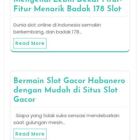
Fitur Menarik Badak 178 Slot
Dunia slot online di Indonesia semakin
berkembang, dan badak 178…
Read More
Bermain Slot Gacor Habanero
dengan Mudah di Situs Slot
Gacor
Siapa yang tidak suka sensasi mendebarkan
saat gulungan mesin…
Read More