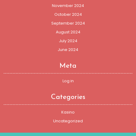
November 2024
October 2024
September 2024
August 2024
July 2024
June 2024
Meta
Log in
Categories
Kasino
Uncategorized