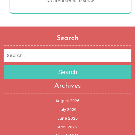
No comments to show.
Search
Search
Archives
August 2026
July 2026
June 2026
April 2026