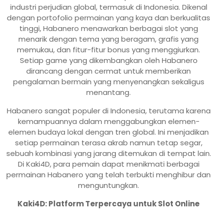
industri perjudian global, termasuk di Indonesia. Dikenal
dengan portofolio permainan yang kaya dan berkualitas
tinggi, Habanero menawarkan berbagai slot yang
menarik dengan tema yang beragam, grafis yang
memukau, dan fitur-fitur bonus yang menggiurkan.
Setiap game yang dikembangkan oleh Habanero
dirancang dengan cermat untuk memberikan
pengalaman bermain yang menyenangkan sekaligus
menantang.
Habanero sangat populer di Indonesia, terutama karena
kemampuannya dalam menggabungkan elemen-
elemen budaya lokal dengan tren global. Ini menjadikan
setiap permainan terasa akrab namun tetap segar,
sebuah kombinasi yang jarang ditemukan di tempat lain.
Di Kaki4D, para pemain dapat menikmati berbagai
permainan Habanero yang telah terbukti menghibur dan
menguntungkan.
Kaki4D: Platform Terpercaya untuk Slot Online