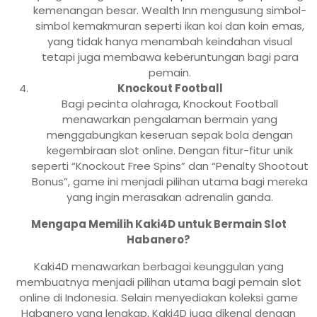
kemenangan besar. Wealth Inn mengusung simbol-
simbol kemakmuran seperti ikan koi dan koin emas,
yang tidak hanya menambah keindahan visual
tetapi juga membawa keberuntungan bagi para
pemain.
Knockout Football
Bagi pecinta olahraga, Knockout Football
menawarkan pengalaman bermain yang
menggabungkan keseruan sepak bola dengan
kegembiraan slot online. Dengan fitur-fitur unik
seperti “Knockout Free Spins” dan “Penalty Shootout
Bonus”, game ini menjadi pilihan utama bagi mereka
yang ingin merasakan adrenalin ganda.
Mengapa Memilih Kaki4D untuk Bermain Slot
Habanero?
Kaki4D menawarkan berbagai keunggulan yang
membuatnya menjadi pilihan utama bagi pemain slot
online di Indonesia. Selain menyediakan koleksi game
Habanero yang lengkap, Kaki4D juga dikenal dengan