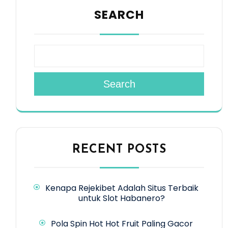
SEARCH
Search
RECENT POSTS
Kenapa Rejekibet Adalah Situs Terbaik
untuk Slot Habanero?
Pola Spin Hot Hot Fruit Paling Gacor