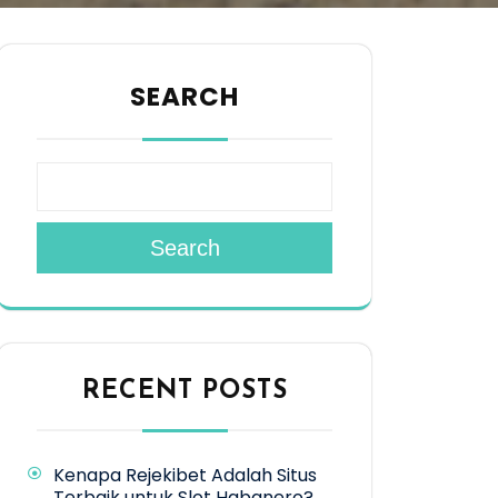
SEARCH
Search
RECENT POSTS
Kenapa Rejekibet Adalah Situs
Terbaik untuk Slot Habanero?