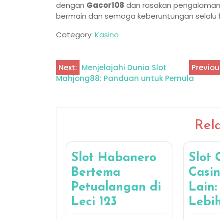
dengan
Gacor108
dan rasakan pengalaman
bermain dan semoga keberuntungan selalu 
Category:
Kasino
Next:
Menjelajahi Dunia Slot
Previou
Post
Mahjong88: Panduan untuk Pemula
navigation
Rel
Slot Habanero
Slot 
Bertema
Casin
Petualangan di
Lain
Leci 123
Lebi