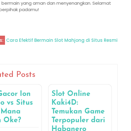
 bermain yang aman dan menyenangkan. Selamat
berpihak padamu!
s:
Cara Efektif Bermain Slot Mahjong di Situs Resmi
ated Posts
Gacor Ion
Slot Online
o vs Situs
Kaki4D:
: Mana
Temukan Game
h Oke?
Terpopuler dari
Habanero