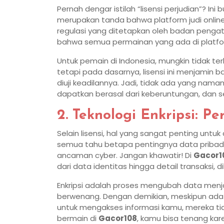
Pernah dengar istilah “lisensi perjudian”? Ini 
merupakan tanda bahwa platform judi online,
regulasi yang ditetapkan oleh badan pengatur
bahwa semua permainan yang ada di platfor
Untuk pemain di Indonesia, mungkin tidak ter
tetapi pada dasarnya, lisensi ini menjamin
diuji keadilannya. Jadi, tidak ada yang nam
dapatkan berasal dari keberuntungan, dan se
2. Teknologi Enkripsi: P
Selain lisensi, hal yang sangat penting untu
semua tahu betapa pentingnya data pribad
ancaman cyber. Jangan khawatir! Di
Gacor1
dari data identitas hingga detail transaksi, d
Enkripsi adalah proses mengubah data menja
berwenang. Dengan demikian, meskipun ada 
untuk mengakses informasi kamu, mereka ti
bermain di
Gacor108
, kamu bisa tenang kar