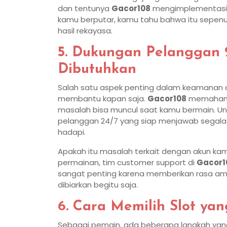
dan tentunya
Gacor108
mengimplementasikan
kamu berputar, kamu tahu bahwa itu sepen
hasil rekayasa.
5. Dukungan Pelanggan 
Dibutuhkan
Salah satu aspek penting dalam keamanan
membantu kapan saja.
Gacor108
memahami 
masalah bisa muncul saat kamu bermain. Un
pelanggan 24/7 yang siap menjawab segal
hadapi.
Apakah itu masalah terkait dengan akun kam
permainan, tim customer support di
Gacor1
sangat penting karena memberikan rasa ama
dibiarkan begitu saja.
6. Cara Memilih Slot y
Sebagai pemain, ada beberapa langkah ya