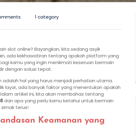
omments
1 category
 slot online? Bayangkan, kita sedang asyik
 lain, ada kekhawatiran tentang apakah platform yang
, bagi kamu yang ingin menikmati keseruan bermain
ir dengan solusi tepat.
n adalah hal yang harus menjadi perhatian utama.
lik layar, ada banyak faktor yang menentukan apakah
alam artikel ini, kita akan membahas tentang
08
dan apa yang perlu kamu ketahui untuk bermain
simak terus!
: Landasan Keamanan yang