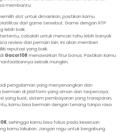
bisa membantu:
emilih slot untuk dimainkan, pastikan kamu
olatilitas dari game tersebut. Game dengan RTP
lebih baik.
tertentu, cobalah untuk mencari tahu lebih banyak
review dari pemain lain. Ini akan memberi
i reputasi yang baik.
 di
Gacor108
menawarkan fitur bonus. Pastikan kamu
anfaatkannya sebaik mungkin.
adi pengalaman yang menyenangkan dan
 bermain di platform yang aman dan terpercaya.
ipsi yang kuat, sistem pembayaran yang transparan,
tu, kamu bisa bermain dengan tenang tanpa rasa
108
, sehingga kamu bisa fokus pada keseruan
ng kamu lakukan. Jangan ragu untuk bergabung