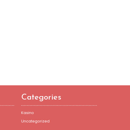
Categories
Kasino
Uncategorized