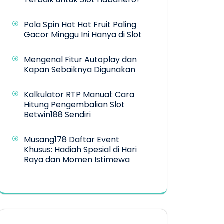
Pola Spin Hot Hot Fruit Paling
Gacor Minggu Ini Hanya di Slot
Mengenal Fitur Autoplay dan
Kapan Sebaiknya Digunakan
Kalkulator RTP Manual: Cara
Hitung Pengembalian Slot
Betwin188 Sendiri
Musang178 Daftar Event
Khusus: Hadiah Spesial di Hari
Raya dan Momen Istimewa