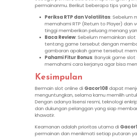
permainanmu. Berikut beberapa tips yang 
Periksa RTP dan Volatilitas
: Sebelum m
memahami RTP (Return to Player) dan v
tinggi memberikan peluang menang yang 
Baca Review
: Sebelum memainkan slot 
tentang game tersebut dengan membaca 
gambaran apakah game tersebut memilik
Pahami Fitur Bonus
: Banyak game slot
memahami cara kerjanya agar bisa mem
Kesimpulan
Bermain slot online di
Gacor108
dapat menj
menguntungkan, selama kamu memilih untuk
Dengan adanya lisensi resmi, teknologi enkr
dan dukungan pelanggan yang siap memban
khawatir.
Keamanan adalah prioritas utama di
Gacor
permainan dan menikmati setiap putaran ya