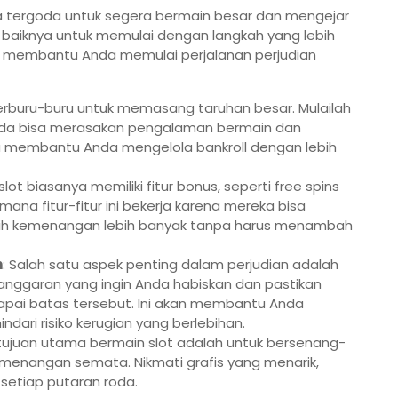
 tergoda untuk segera bermain besar dan mengejar
a baiknya untuk memulai dengan langkah yang lebih
isa membantu Anda memulai perjalanan perjudian
erburu-buru untuk memasang taruhan besar. Mulailah
Anda bisa merasakan pengalaman bermain dan
ga membantu Anda mengelola bankroll dengan lebih
lot biasanya memiliki fitur bonus, seperti free spins
na fitur-fitur ini bekerja karena mereka bisa
ih kemenangan lebih banyak tanpa harus menambah
n
: Salah satu aspek penting dalam perjudian adalah
nggaran yang ingin Anda habiskan dan pastikan
capai batas tersebut. Ini akan membantu Anda
dari risiko kerugian yang berlebihan.
, tujuan utama bermain slot adalah untuk bersenang-
menangan semata. Nikmati grafis yang menarik,
etiap putaran roda.