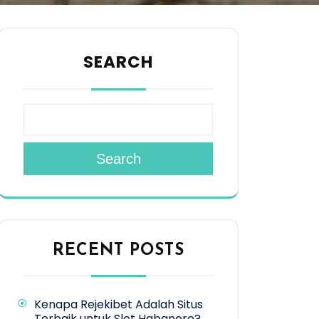
SEARCH
Search
RECENT POSTS
Kenapa Rejekibet Adalah Situs
Terbaik untuk Slot Habanero?