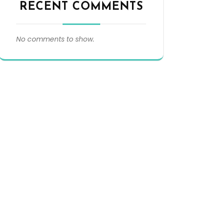
RECENT COMMENTS
No comments to show.