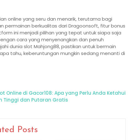
n online yang seru dan menarik, terutama bagi
n permainan berkualitas dari Dragoonsoft, fitur bonus
rm ini menjadi pilihan yang tepat untuk siapa saja
t dengan cara yang menyenangkan dan penuh
ajahi dunia slot Mahjong88, pastikan untuk bermain
 siapa tahu, keberuntungan mungkin sedang menanti di
t Online di Gacor108: Apa yang Perlu Anda Ketahui
 Tinggi dan Putaran Gratis
ated Posts