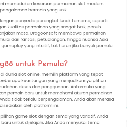
m ini memadukan keseruan permainan slot modern
pengalaman bermain yang unik.
dengan penyedia perangkat lunak ternama, seperti
gan kualitas permainan yang sangat baik, penuh
emanjakan mata. Dragoonsoft membawa permainan
lai dari fantasi, petualangan, hingga nuansa Asia
 gameplay yang intuitif, tak heran jika banyak pemula
g88 untuk Pemula?
 dunia slot online, memilih platform yang tepat
beberapa keuntungan yang menjadikannya pilihan
kemudahan akses dan penggunaan. Antarmuka yang
an pemain baru untuk memahami aturan permainan
 Anda tidak terlalu berpengalaman, Anda akan merasa
isediakan oleh platform ini.
 pilihan game slot dengan tema yang variatif. Anda
l baru untuk dijelajahi. Jika Anda menyukai tema