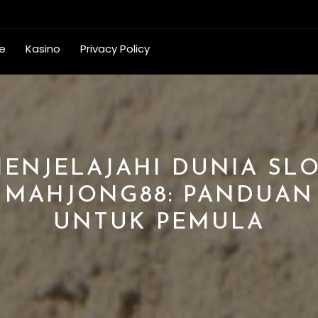
e
Kasino
Privacy Policy
ENJELAJAHI DUNIA SL
MAHJONG88: PANDUAN
UNTUK PEMULA