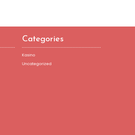
Categories
Kasino
Uncategorized