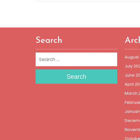
Search
Arc
August
July 20
June 2
Search
April 2
March 
Februa
Januar
Decemb
Novemb
Octobe