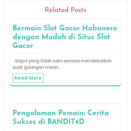
Related Posts
Bermain Slot Gacor Habanero
dengan Mudah di Situs Slot
Gacor
Siapa yang tidak suka sensasi mendebarkan
saat gulungan mesin…
Read More
Pengalaman Pemain: Cerita
Sukses di BANDIT4D