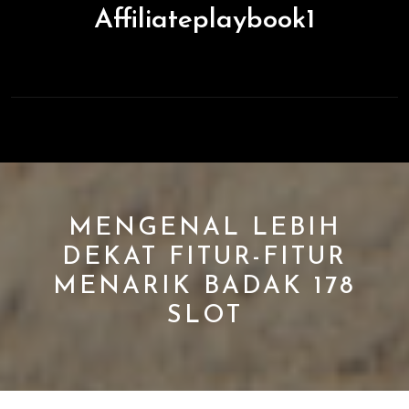
Skip
Affiliateplaybook1
to
content
Open
Button
MENGENAL LEBIH
DEKAT FITUR-FITUR
MENARIK BADAK 178
SLOT