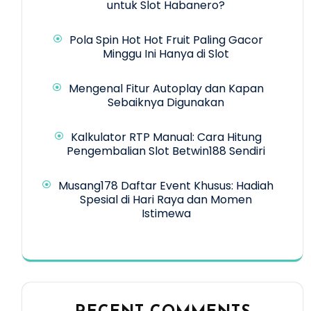
untuk Slot Habanero?
Pola Spin Hot Hot Fruit Paling Gacor
Minggu Ini Hanya di Slot
Mengenal Fitur Autoplay dan Kapan
Sebaiknya Digunakan
Kalkulator RTP Manual: Cara Hitung
Pengembalian Slot Betwin188 Sendiri
Musang178 Daftar Event Khusus: Hadiah
Spesial di Hari Raya dan Momen
Istimewa