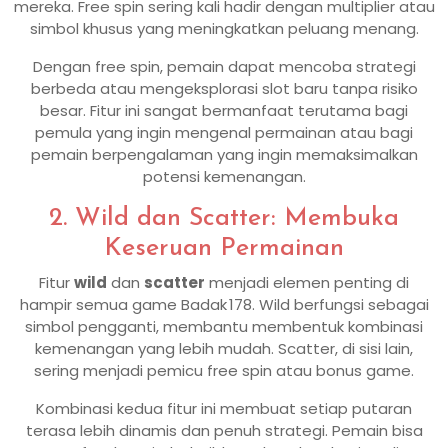
mereka. Free spin sering kali hadir dengan multiplier atau
simbol khusus yang meningkatkan peluang menang.
Dengan free spin, pemain dapat mencoba strategi
berbeda atau mengeksplorasi slot baru tanpa risiko
besar. Fitur ini sangat bermanfaat terutama bagi
pemula yang ingin mengenal permainan atau bagi
pemain berpengalaman yang ingin memaksimalkan
potensi kemenangan.
2. Wild dan Scatter: Membuka
Keseruan Permainan
Fitur
wild
dan
scatter
menjadi elemen penting di
hampir semua game Badak 178. Wild berfungsi sebagai
simbol pengganti, membantu membentuk kombinasi
kemenangan yang lebih mudah. Scatter, di sisi lain,
sering menjadi pemicu free spin atau bonus game.
Kombinasi kedua fitur ini membuat setiap putaran
terasa lebih dinamis dan penuh strategi. Pemain bisa