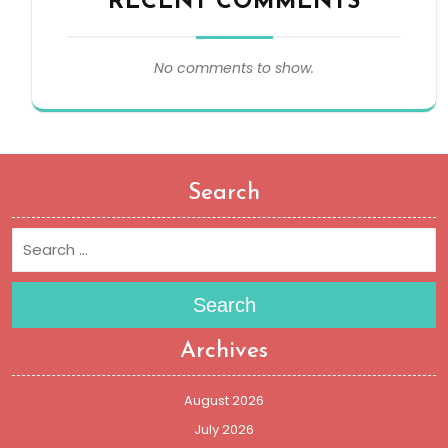
RECENT COMMENTS
No comments to show.
Search
Search
Archives
August 2026
July 2026