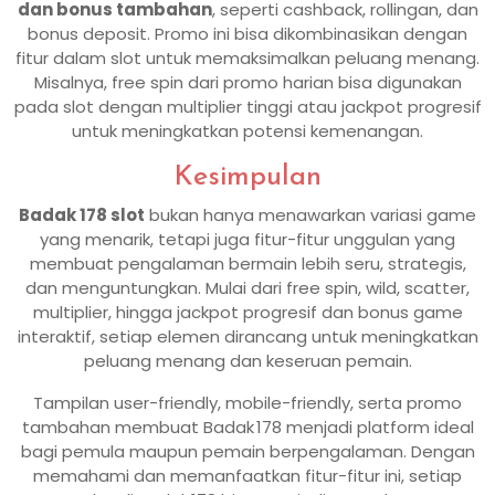
dan bonus tambahan
, seperti cashback, rollingan, dan
bonus deposit. Promo ini bisa dikombinasikan dengan
fitur dalam slot untuk memaksimalkan peluang menang.
Misalnya, free spin dari promo harian bisa digunakan
pada slot dengan multiplier tinggi atau jackpot progresif
untuk meningkatkan potensi kemenangan.
Kesimpulan
Badak 178 slot
bukan hanya menawarkan variasi game
yang menarik, tetapi juga fitur-fitur unggulan yang
membuat pengalaman bermain lebih seru, strategis,
dan menguntungkan. Mulai dari free spin, wild, scatter,
multiplier, hingga jackpot progresif dan bonus game
interaktif, setiap elemen dirancang untuk meningkatkan
peluang menang dan keseruan pemain.
Tampilan user-friendly, mobile-friendly, serta promo
tambahan membuat Badak 178 menjadi platform ideal
bagi pemula maupun pemain berpengalaman. Dengan
memahami dan memanfaatkan fitur-fitur ini, setiap