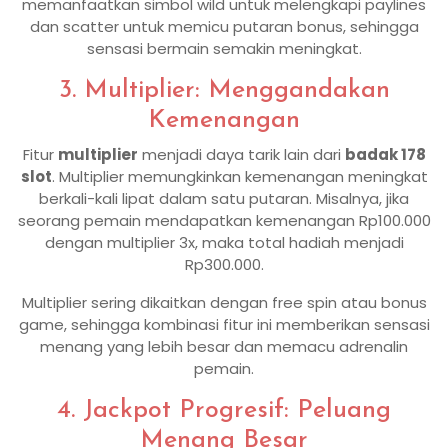
memanfaatkan simbol wild untuk melengkapi paylines
dan scatter untuk memicu putaran bonus, sehingga
sensasi bermain semakin meningkat.
3. Multiplier: Menggandakan
Kemenangan
Fitur
multiplier
menjadi daya tarik lain dari
badak 178
slot
. Multiplier memungkinkan kemenangan meningkat
berkali-kali lipat dalam satu putaran. Misalnya, jika
seorang pemain mendapatkan kemenangan Rp100.000
dengan multiplier 3x, maka total hadiah menjadi
Rp300.000.
Multiplier sering dikaitkan dengan free spin atau bonus
game, sehingga kombinasi fitur ini memberikan sensasi
menang yang lebih besar dan memacu adrenalin
pemain.
4. Jackpot Progresif: Peluang
Menang Besar